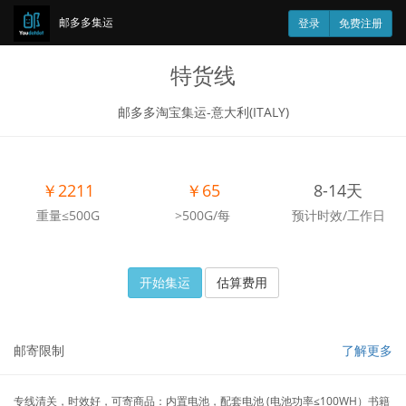
邮多多集运
登录
免费注册
特货线
邮多多淘宝集运-意大利(ITALY)
￥2211
￥65
8-14天
重量≤500G
>500G/每
预计时效/工作日
开始集运
估算费用
邮寄限制
了解更多
专线清关，时效好，可寄商品：内置电池，配套电池 (电池功率≤100WH）书籍