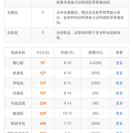
殊要求请备注说明或联系客服说明。
去赠品
0
去掉包裹赠品，赠品涉及邮寄禁寄默认取
出，如有特别说明请备注说明或联系客服告
知。
去鞋盒
0
去掉鞋盒，在影响到鞋子安全时会选择保
留。
线路名称
小计(元)
时效(天)
限重(KG)
查看
顺心邮
97
8-10
0.42KG
更多
快速线
127
8-14
26KG
更多
带电线
137
8-12
20KG
更多
特惠线
157
8-14
2KG
更多
化妆品线
224
9-14
2KG
更多
敏感线
229
10-15
2KG
更多
邮政专线
244
7-15
26KG
更多