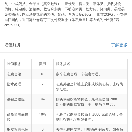
类、中成药类、食品类（真空包装）、膏状类、粉末类，液体类。拒收货物：
仿牌、纯电类、酒精类、散装粉末类、不明液体类、处方药、鲜肉类、易燃易
爆类物品，以及法规规定的其他违禁品。单边长度≤80cm，限重20KG，不支持
退回国内，退回海外仓后可二次付费重派（体积重量计算方式为:长*宽*高
cm/6000）
增值服务
了解更多
增值服务
费用
服务描述
包裹合箱
10
多个包裹合成一个包裹寄送。
防水处理
2
包裹外箱全部缠上胶带或胶袋包装，进行防
水处理。
丢包全赔险
2%
购买保险按货物价值，最高赔偿额 2000 ，
如不购买赔偿货值一半，最高 400 元。
高货值商品保
10%
包裹全部商品金额高于 2000 元请选择，否
险
则只按丢包全赔险处理。
取发票去包装
0
去掉包裹内发票、印刷品和包装盒。如有特