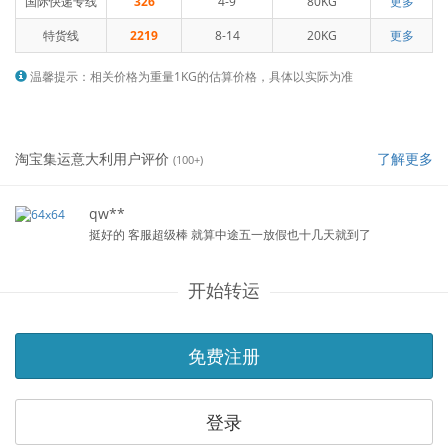
国际快递专线
326
4-9
80KG
更多
特货线
2219
8-14
20KG
更多
温馨提示：相关价格为重量1KG的估算价格，具体以实际为准
淘宝集运意大利用户评价
了解更多
(100+)
qw**
挺好的 客服超级棒 就算中途五一放假也十几天就到了
开始转运
免费注册
登录