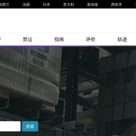
新西兰
法国
日本
意大利
新加坡
西班牙
费
禁运
指南
评价
轨迹