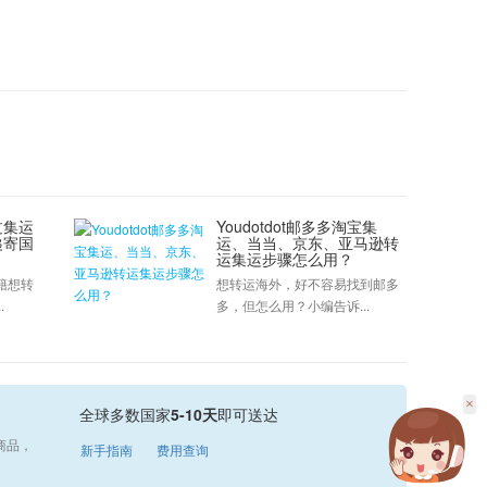
过集运
Youdotdot邮多多淘宝集
递寄国
运、当当、京东、亚马逊转
运集运步骤怎么用？
籍想转
想转运海外，好不容易找到邮多
.
多，但怎么用？小编告诉...
×
全球多数国家
5-10天
即可送达
商品，
新手指南
费用查询